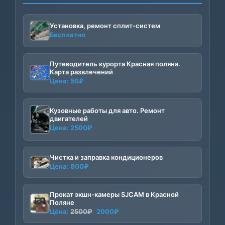
Установка, ремонт сплит-систем
Бесплатно
Путеводитель курорта Красная поляна.
Карта развлечений
Цена:
50
₽
Кузовные работы для авто. Ремонт
двигателей
Цена:
2500
₽
Чистка и заправка кондиционеров
Цена:
800
₽
Прокат экшн-камеры SJCAM в Красной
Поляне
Первоначальная
Текущая
Цена:
2500
₽
2000
₽
цена
цена: