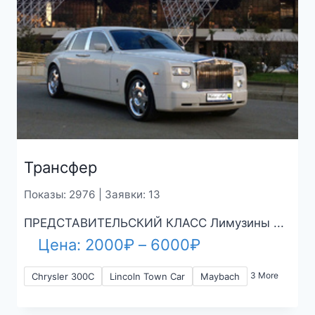
Трансфер
Показы: 2976 | Заявки: 13
ПРЕДСТАВИТЕЛЬСКИЙ КЛАСС Лимузины ...
Диапазон
Цена:
2000
₽
–
6000
₽
цен:
3 More
Chrysler 300C
Lincoln Town Car
Maybach
2000₽