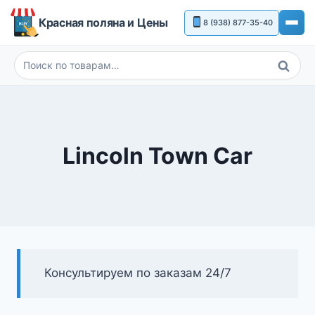
Перейти
Красная поляна и Цены
8 (938) 877-35-40
к
содержимому
Поиск
Искать:
Lincoln Town Car
Консультируем по заказам 24/7