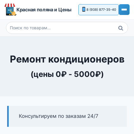
Перейти
Красная поляна и Цены
8 (938) 877-35-40
к
содержимому
Поиск
Искать:
Ремонт кондиционеров
(цены
0
₽
-
5000
₽
)
Консультируем по заказам 24/7