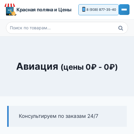
Перейти
Красная поляна и Цены
8 (938) 877-35-40
к
содержимому
Поиск
Искать:
Авиация
(цены
0
₽
-
0
₽
)
Консультируем по заказам 24/7