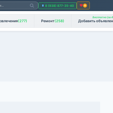
Поиск
8 (938) 877-35-40
0
Бесплатно (за 4
звлечения
(277)
Ремонт
(258)
Добавить объявлен