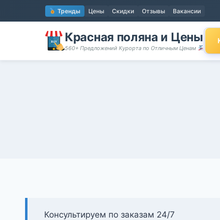
Перейти
Тренды
Цены
Скидки
Отзывы
Вакансии
к
содержимому
Красная поляна и Цены
560+ Предложений Курорта по Отличным Ценам
Консультируем по заказам 24/7