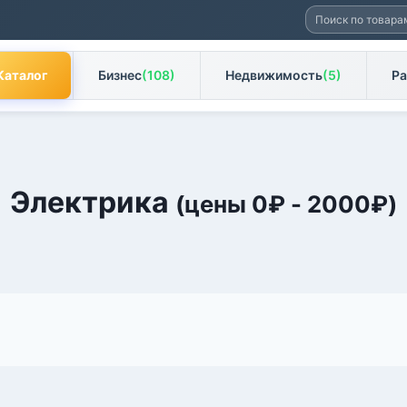
Искать:
Каталог
Бизнес
(108)
Недвижимость
(5)
Ра
Электрика
(цены
0
₽
-
2000
₽
)