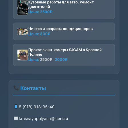
Кузовные работы для авто. Ремонт
двигателей
Цена:
2500
₽
Чистка и заправка кондиционеров
Цена:
800
₽
Прокат экшн-камеры SJCAM в Красной
Поляне
Первоначальная
Текущая
Цена:
2500
₽
2000
₽
цена
цена:
составляла
2000₽.
2500₽.
Контакты
8 (918) 918-35-40
krasnayapolyana@iceni.ru