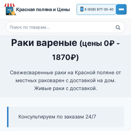
Перейти
Красная поляна и Цены
8 (938) 877-35-40
к
содержимому
Поиск
Искать:
Раки вареные
(цены
0
₽
-
1870
₽
)
Свежесваренные раки на Красной поляне от
местных раковарен с доставкой на дом.
Живые раки с доставкой.
Консультируем по заказам 24/7