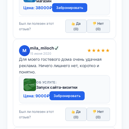
магазин
Цена:
38000
₽
Забронировать
Был ли полезен этот
Да
Нет
отзыв?
(
0
)
(
0
)
mila_miloch
M
★★★★★
15 июня 2020
Для моего гостевого дома очень удачная
реклама. Ничего лишнего нет, коротко и
понятно.
ОБ УСЛУГЕ:
Запуск сайта-визитки
Цена:
9000
₽
Забронировать
Был ли полезен этот
Да
Нет
отзыв?
(
0
)
(
0
)