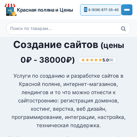
Перейти
Красная поляна и Цены
8 (938) 877-35-40
к
содержимому
Поиск
Искать:
Создание сайтов
(цены
0
₽
-
38000
₽
)
★★★★★
5.0
(5)
Услуги по созданию и разработке сайтов в
Красной поляне, интернет-магазинов,
лендингов и то что можно отнести к
сайтостроению: регистрация доменов,
хостинг, верстка, веб дизайн,
программирование, интеграции, настройка,
техническая поддержка.