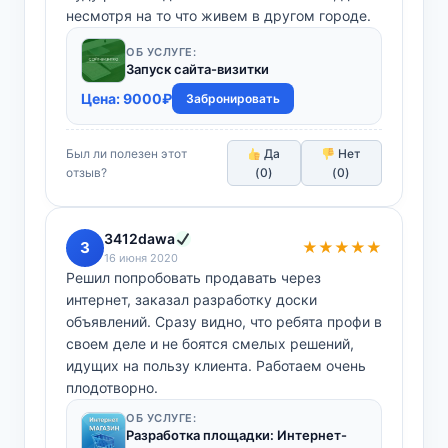
несмотря на то что живем в другом городе.
ОБ УСЛУГЕ:
Запуск сайта-визитки
Цена:
9000
₽
Забронировать
Был ли полезен этот
Да
Нет
отзыв?
(
0
)
(
0
)
3412dawa
3
★★★★★
16 июня 2020
Решил попробовать продавать через
интернет, заказал разработку доски
объявлений. Сразу видно, что ребята профи в
своем деле и не боятся смелых решений,
идущих на пользу клиента. Работаем очень
плодотворно.
ОБ УСЛУГЕ:
Разработка площадки: Интернет-