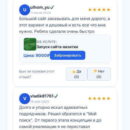
ulhom_yu
U
★★★★★
11 июня 2020
Большой сайт заказывать для меня дорого, а
этот вариант и дешовый и есть все что мне
нужно. Ребята сделали очень быстро
ОБ УСЛУГЕ:
Запуск сайта-визитки
Цена:
9000
₽
Забронировать
Был ли полезен этот
Да
Нет
отзыв?
(
0
)
(
0
)
vladik81761
V
★★★★★
19 мая 2020
Долго и упорно искал адекватных
подрядчиков. Решил обратится в "Мой
поиск". От первого этапа концепции и до
самой реализации я не переставал