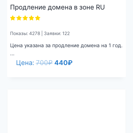
Продление домена в зоне RU
Показы: 4278 | Заявки: 122
Цена указана за продление домена на 1 год.
...
Первоначальная
Текущая
Цена:
700
₽
440
₽
цена
цена:
составляла
440₽.
700₽.