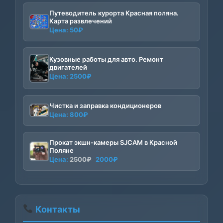
Путеводитель курорта Красная поляна.
Карта развлечений
Цена:
50
₽
Кузовные работы для авто. Ремонт
двигателей
Цена:
2500
₽
Чистка и заправка кондиционеров
Цена:
800
₽
Прокат экшн-камеры SJCAM в Красной
Поляне
Первоначальная
Текущая
Цена:
2500
₽
2000
₽
цена
цена:
составляла
2000₽.
2500₽.
Контакты