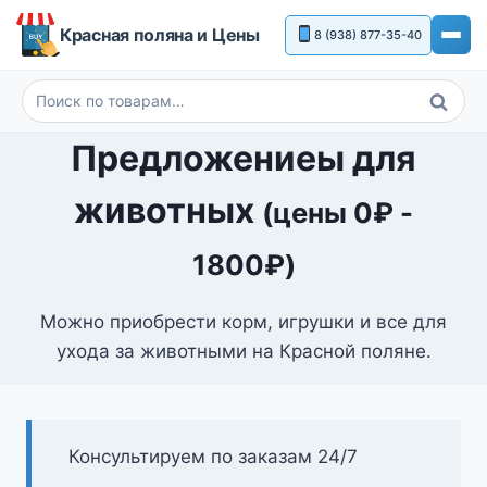
Перейти
Красная поляна и Цены
8 (938) 877-35-40
к
содержимому
Поиск
Искать:
Предложениеы для
животных
(цены
0
₽
-
1800
₽
)
Можно приобрести корм, игрушки и все для
ухода за животными на Красной поляне.
Консультируем по заказам 24/7