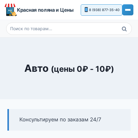
Перейти
Красная поляна и Цены
8 (938) 877-35-40
к
содержимому
Поиск
Искать:
Авто
(цены
0
₽
-
10
₽
)
Консультируем по заказам 24/7