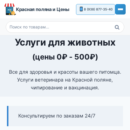
Перейти
Красная поляна и Цены
8 (938) 877-35-40
к
содержимому
Поиск
Искать:
Услуги для животных
(цены
0
₽
-
500
₽
)
Все для здоровья и красоты вашего питомца.
Услуги ветеринара на Красной поляне,
чипирование и вакцинация.
Консультируем по заказам 24/7