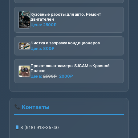
Кузовные работы для авто. Ремонт
двигателей
Цена:
2500
₽
Чистка и заправка кондиционеров
Цена:
800
₽
Прокат экшн-камеры SJCAM в Красной
Поляне
Первоначальная
Текущая
Цена:
2500
₽
2000
₽
цена
цена:
составляла
2000₽.
2500₽.
Контакты
8 (918) 918-35-40