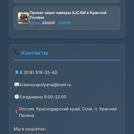
Прокат экшн-камеры SJCAM в Красной
Поляне
Первоначальная
Текущая
Цена:
2500
₽
2000
₽
цена
цена:
составляла
2000₽.
2500₽.
Контакты
8 (918) 918-35-40
krasnayapolyana@iceni.ru
Ежедневно 9:00-22:00
Россия, Краснодарский край, Сочи, п. Красная
Поляна
Мы в соцсетях: