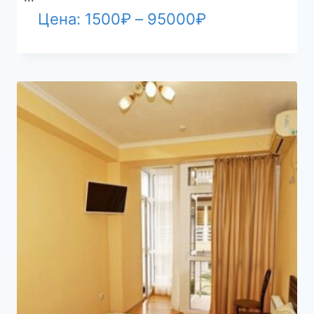
Диапазон
Цена:
1500
₽
–
95000
₽
цен:
1500₽
–
95000₽