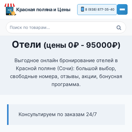
Перейти
Красная поляна и Цены
8 (938) 877-35-40
к
содержимому
Поиск
Искать:
Отели
(цены
0
₽
-
95000
₽
)
Выгодное онлайн бронирование отелей в
Красной поляне (Сочи): большой выбор,
свободные номера, отзывы, акции, бонусная
программа.
Консультируем по заказам 24/7