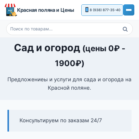
Перейти
Красная поляна и Цены
8 (938) 877-35-40
к
содержимому
Поиск
Искать:
Сад и огород
(цены
0
₽
-
1900
₽
)
Предложениеы и услуги для сада и огорода на
Красной поляне.
Консультируем по заказам 24/7