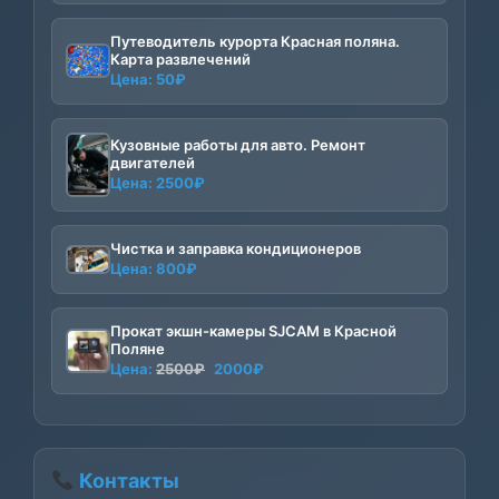
Путеводитель курорта Красная поляна.
Карта развлечений
Цена:
50
₽
Кузовные работы для авто. Ремонт
двигателей
Цена:
2500
₽
Чистка и заправка кондиционеров
Цена:
800
₽
Прокат экшн-камеры SJCAM в Красной
Поляне
Первоначальная
Текущая
Цена:
2500
₽
2000
₽
цена
цена:
составляла
2000₽.
2500₽.
Контакты