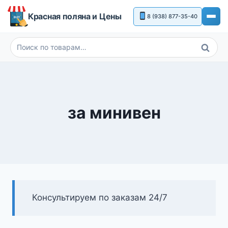
Перейти
Красная поляна и Цены
8 (938) 877-35-40
к
содержимому
Поиск
Искать:
за минивен
Консультируем по заказам 24/7