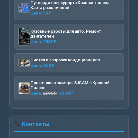
Путеводитель курорта Красная поляна.
Карта развлечений
Цена:
50
₽
Кузовные работы для авто. Ремонт
двигателей
Цена:
2500
₽
Чистка и заправка кондиционеров
Цена:
800
₽
Прокат экшн-камеры SJCAM в Красной
Поляне
Первоначальная
Текущая
Цена:
2500
₽
2000
₽
цена
цена:
составляла
2000₽.
2500₽.
Контакты