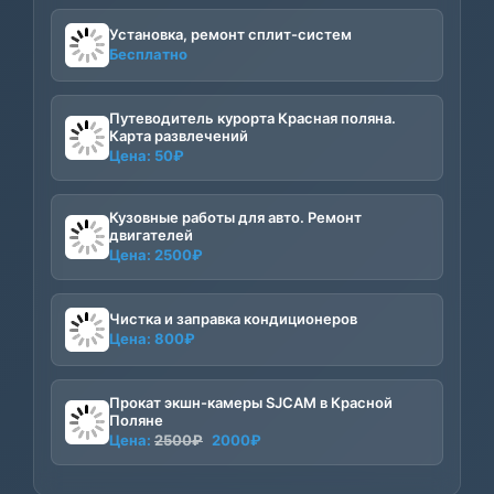
Установка, ремонт сплит-систем
Бесплатно
Путеводитель курорта Красная поляна.
Карта развлечений
Цена:
50
₽
Кузовные работы для авто. Ремонт
двигателей
Цена:
2500
₽
Чистка и заправка кондиционеров
Цена:
800
₽
Прокат экшн-камеры SJCAM в Красной
Поляне
Первоначальная
Текущая
Цена:
2500
₽
2000
₽
цена
цена:
составляла
2000₽.