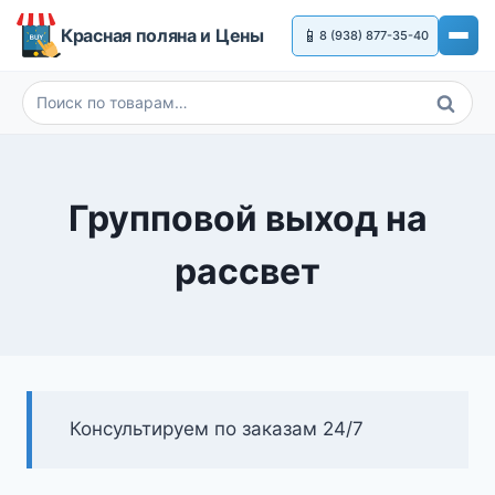
Перейти
Красная поляна и Цены
📱
8 (938) 877-35-40
к
содержимому
Поиск
Искать:
Групповой выход на
рассвет
Консультируем по заказам 24/7