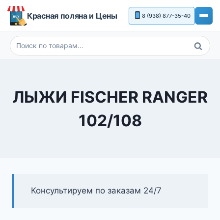
Перейти
Красная поляна и Цены
8 (938) 877-35-40
к
содержимому
Поиск
Искать:
ЛЫЖИ FISCHER RANGER
102/108
Консультируем по заказам 24/7