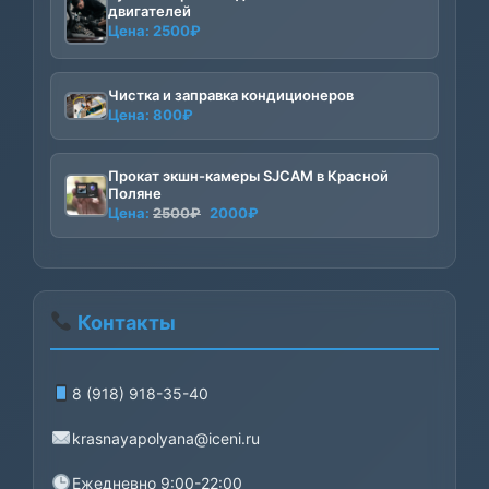
двигателей
Цена:
2500
₽
Чистка и заправка кондиционеров
Цена:
800
₽
Прокат экшн-камеры SJCAM в Красной
Поляне
Первоначальная
Текущая
Цена:
2500
₽
2000
₽
цена
цена:
составляла
2000₽.
2500₽.
Контакты
8 (918) 918-35-40
krasnayapolyana@iceni.ru
Ежедневно 9:00-22:00