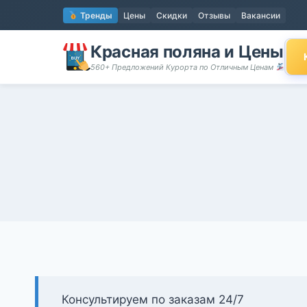
Перейти
Тренды
Цены
Скидки
Отзывы
Вакансии
к
содержимому
Красная поляна и Цены
560+ Предложений Курорта по Отличным Ценам
Консультируем по заказам 24/7