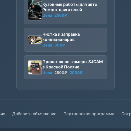
Кузовные работы для авто.
Ремонт двигателей
Цена:
2500
₽
Чистка и заправка
кондиционеров
Цена:
800
₽
Прокат экшн-камеры SJCAM
в Красной Поляне
Первоначальная
Текущая
Цена:
2500
₽
2000
₽
цена
цена:
составляла
2000₽.
2500₽.
ния
Добавить объявление
Партнерская программа
Сотр