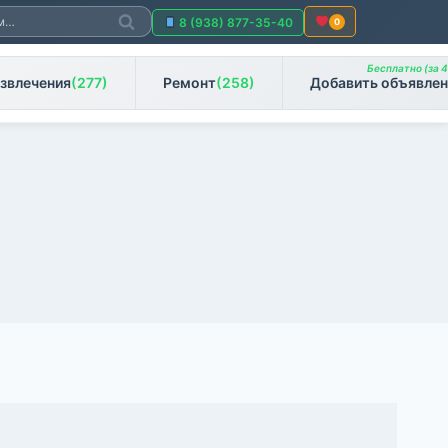
Поиск
8 (938) 877-35-40
0
Бесплатно (за 4
звлечения
(277)
Ремонт
(258)
Добавить объявлен