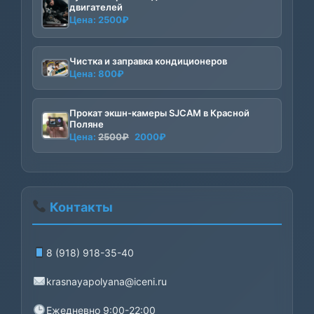
двигателей
Цена:
2500
₽
Чистка и заправка кондиционеров
Цена:
800
₽
Прокат экшн-камеры SJCAM в Красной
Поляне
Первоначальная
Текущая
Цена:
2500
₽
2000
₽
цена
цена:
составляла
2000₽.
2500₽.
Контакты
8 (918) 918-35-40
krasnayapolyana@iceni.ru
Ежедневно 9:00-22:00