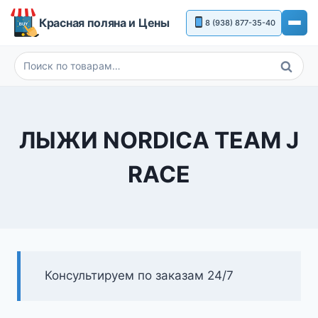
Перейти
Красная поляна и Цены
8 (938) 877-35-40
к
содержимому
Поиск
Искать:
ЛЫЖИ NORDICA TEAM J
RACE
Консультируем по заказам 24/7