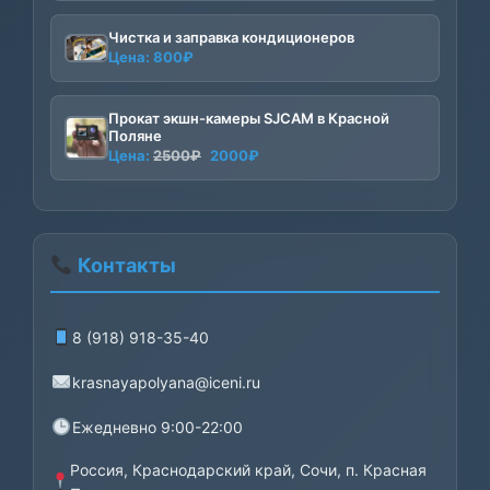
Чистка и заправка кондиционеров
Цена:
800
₽
Прокат экшн-камеры SJCAM в Красной
Поляне
Первоначальная
Текущая
Цена:
2500
₽
2000
₽
цена
цена:
составляла
2000₽.
2500₽.
Контакты
8 (918) 918-35-40
krasnayapolyana@iceni.ru
Ежедневно 9:00-22:00
Россия, Краснодарский край, Сочи, п. Красная