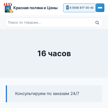
Перейти
Красная поляна и Цены
8 (938) 877-35-40
к
содержимому
Поиск
Искать:
16 часов
Консультируем по заказам 24/7