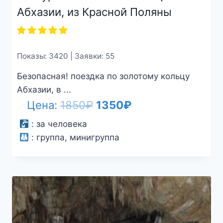
Абхазии, из Красной Поляны
Показы: 3420 | Заявки: 55
Безопасная! поездка по золотому кольцу
Абхазии, в ...
Первоначальная
Текущая
Цена:
1850
₽
1350
₽
цена
цена:
:
за человека
:
группа, минигруппа
составляла
1350₽.
1850₽.