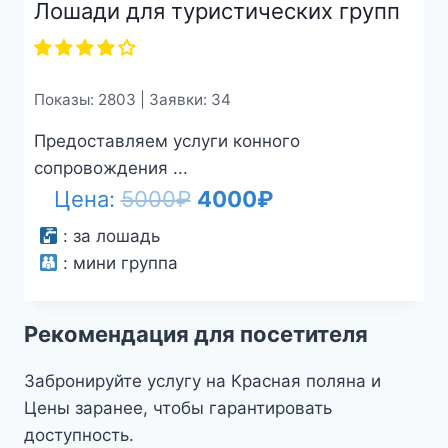
Лошади для туристических групп
Показы: 2803 | Заявки: 34
Предоставляем услуги конного
сопровождения ...
Первоначальная
Текущая
Цена:
5000
₽
4000
₽
цена
цена:
:
за лошадь
:
мини группа
составляла
4000₽.
5000₽.
Рекомендация для посетителя
Забронируйте услугу на Красная поляна и
Цены заранее, чтобы гарантировать
доступность.