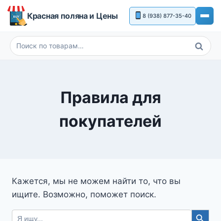
Перейти
Красная поляна и Цены
8 (938) 877-35-40
к
содержимому
Поиск
Искать:
Правила для
покупателей
Кажется, мы не можем найти то, что вы
ищите. Возможно, поможет поиск.
Search Button
Search