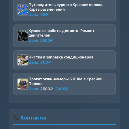
Путеводитель курорта Красная поляна.
Карта развлечений
Цена:
50
₽
Кузовные работы для авто. Ремонт
двигателей
Цена:
2500
₽
Чистка и заправка кондиционеров
Цена:
800
₽
Прокат экшн-камеры SJCAM в Красной
Поляне
Первоначальная
Текущая
Цена:
2500
₽
2000
₽
цена
цена:
составляла
2000₽.
2500₽.
Контакты