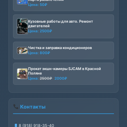
Цена:
50
₽
Кузовные работы для авто. Ремонт
двигателей
Цена:
2500
₽
Чистка и заправка кондиционеров
Цена:
800
₽
Прокат экшн-камеры SJCAM в Красной
Поляне
Первоначальная
Текущая
Цена:
2500
₽
2000
₽
цена
цена:
составляла
2000₽.
2500₽.
Контакты
8 (918) 918-35-40