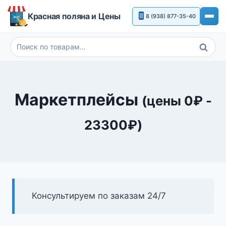
Перейти
Красная поляна и Цены
8 (938) 877-35-40
к
содержимому
Поиск
Искать:
Маркетплейсы
(цены
0
₽
-
23300
₽
)
Консультируем по заказам 24/7