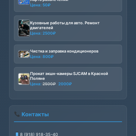
Цена:
50
₽
Кузовные работы для авто. Ремонт
двигателей
Цена:
2500
₽
Чистка и заправка кондиционеров
Цена:
800
₽
Прокат экшн-камеры SJCAM в Красной
Поляне
Первоначальная
Текущая
Цена:
2500
₽
2000
₽
цена
цена:
составляла
2000₽.
2500₽.
Контакты
8 (918) 918-35-40