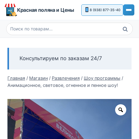
Перейти
Красная поляна и Цены
8 (938) 877-35-40
к
содержимому
Поиск
Искать:
Консультируем по заказам 24/7
Главная
/
Магазин
/
Развлечения
/
Шоу программы
/
Анимационное, световое, огненное и пенное шоу!
Zoom