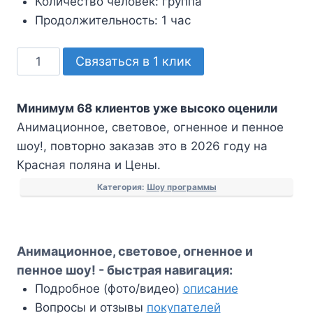
Количество человек:
группа
Продолжительность:
1 час
Количество
Связаться в 1 клик
товара
Анимационное,
Минимум 68 клиентов уже высоко оценили
световое,
Анимационное, световое, огненное и пенное
огненное
шоу!, повторно заказав это в 2026 году на
и
Красная поляна и Цены.
пенное
шоу!
Категория:
Шоу программы
Анимационное, световое, огненное и
пенное шоу! - быстрая навигация:
Подробное (фото/видео)
описание
Вопросы и отзывы
покупателей