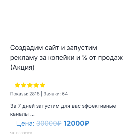
Создадим сайт и запустим
рекламу за копейки и % от продаж
(Акция)
Показы: 2818 | Заявки: 64
За 7 дней запустим для вас эффективные
каналы ...
Первоначальная
Текущая
Цена:
30000
₽
12000
₽
цена
цена:
SKU: 00011111