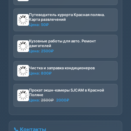
Путеводитель курорта Красная поляна.
Карта развлечений
Цена:
50
₽
Кузовные работы для авто. Ремонт
двигателей
Цена:
2500
₽
Чистка и заправка кондиционеров
Цена:
800
₽
Прокат экшн-камеры SJCAM в Красной
Поляне
Первоначальная
Текущая
Цена:
2500
₽
2000
₽
цена
цена:
составляла
2000₽.
2500₽.
📞 Контакты