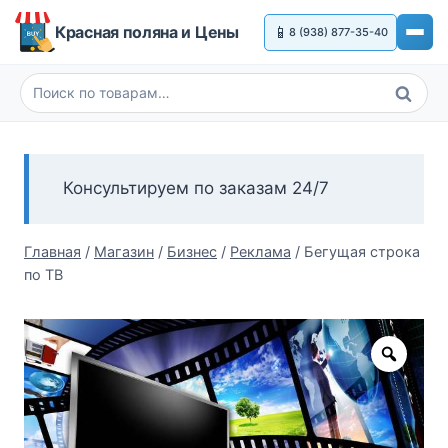
Перейти
Красная поляна и Цены
📱
8 (938) 877-35-40
к
содержимому
Поиск
Искать:
Консультируем по заказам 24/7
Главная
/
Магазин
/
Бизнес
/
Реклама
/
Бегущая строка
по ТВ
Zoom