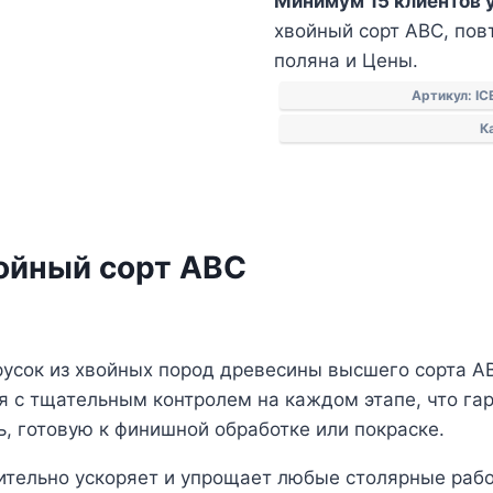
Минимум 15 клиентов 
строганый
хвойный сорт АВС, повт
брусок
поляна и Цены.
хвойный
сорт
Артикул:
IC
АВС
К
войный сорт АВС
усок из хвойных пород древесины высшего сорта А
я с тщательным контролем на каждом этапе, что гар
, готовую к финишной обработке или покраске.
чительно ускоряет и упрощает любые столярные раб