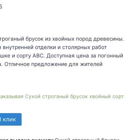
5
чальная
ущая
:
роганый брусок из хвойных пород древесины.
яла
 внутренней отделки и столярных работ
шке и сорту АВС. Доступная цена за погонный
а. Отличное предложение для жителей
 заказывая Сухой строганый брусок хвойный сорт
1 клик