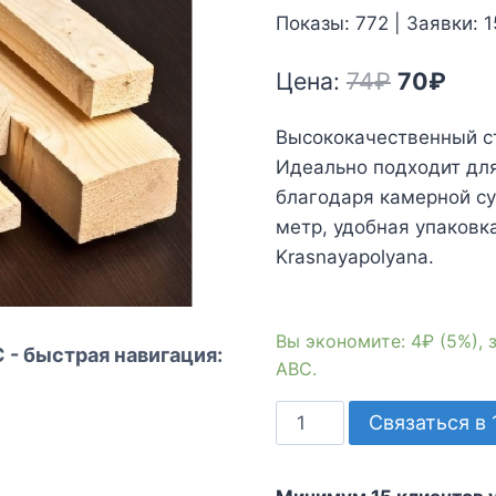
Показы: 772 | Заявки: 1
Первона
Тек
Цена:
74
₽
70
₽
цена
цена
Высококачественный ст
составл
70₽.
Идеально подходит для
74₽.
благодаря камерной су
метр, удобная упаковк
Krasnayapolyana.
Вы экономите: 4₽ (5%),
 - быстрая навигация:
АВС.
Количество
Связаться в 
товара
Сухой