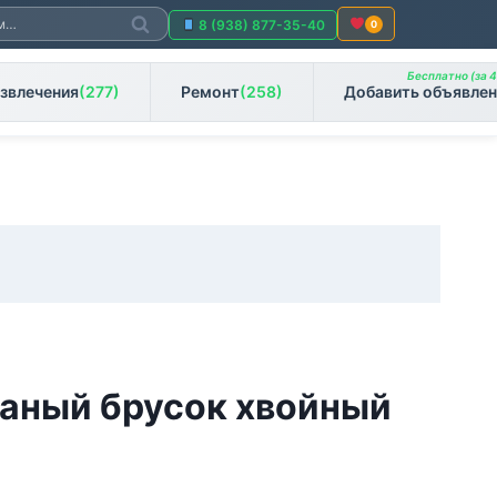
Поиск
8 (938) 877-35-40
0
Бесплатно (за 4
звлечения
(277)
Ремонт
(258)
Добавить объявлен
ганый брусок хвойный