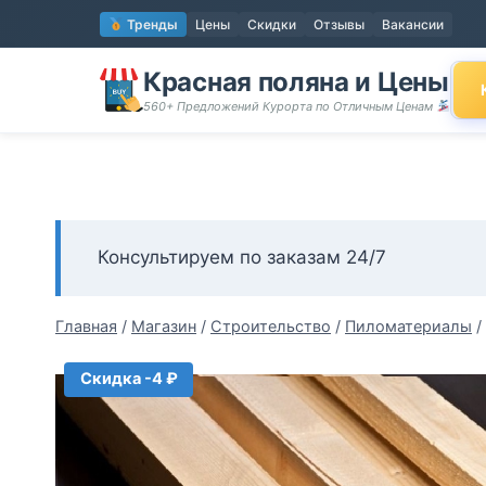
Перейти
Тренды
Цены
Скидки
Отзывы
Вакансии
к
содержимому
Красная поляна и Цены
560+ Предложений Курорта по Отличным Ценам
Консультируем по заказам 24/7
Главная
/
Магазин
/
Строительство
/
Пиломатериалы
/
Скидка -4 ₽