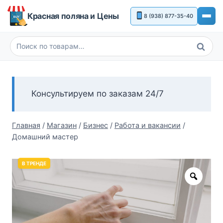
Перейти
Красная поляна и Цены
8 (938) 877-35-40
к
содержимому
Поиск
Искать:
Консультируем по заказам 24/7
Главная
/
Магазин
/
Бизнес
/
Работа и вакансии
/
Домашний мастер
В ТРЕНДЕ
Zoom