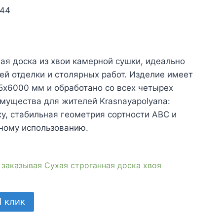
144
ачальная
екущая
на:
ая доска из хвои камерной сушки, идеально
ляла
1₽.
ей отделки и столярных работ. Изделие имеет
х6000 мм и обработано со всех четырех
мущества для жителей Krasnayapolyana:
ку, стабильная геометрия сортности АВС и
ному использованию.
 заказывая Сухая строганная доска хвоя
1 клик