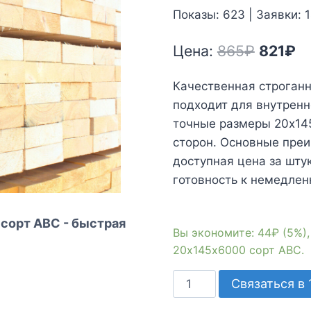
Показы: 623 | Заявки: 
Первон
Т
Цена:
865
₽
821
₽
цена
це
Качественная строганн
состав
82
подходит для внутренн
865₽.
точные размеры 20х145
сторон. Основные преи
доступная цена за шту
готовность к немедлен
 сорт АВС - быстрая
Вы экономите: 44₽ (5%),
20х145х6000 сорт АВС.
Количество
Связаться в 
товара