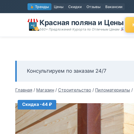
Перейти
Тренды
Цены
Скидки
Отзывы
Вакансии
к
содержимому
Красная поляна и Цены
560+ Предложений Курорта по Отличным Ценам
Консультируем по заказам 24/7
Главная
/
Магазин
/
Строительство
/
Пиломатериалы
/
Скидка -44 ₽