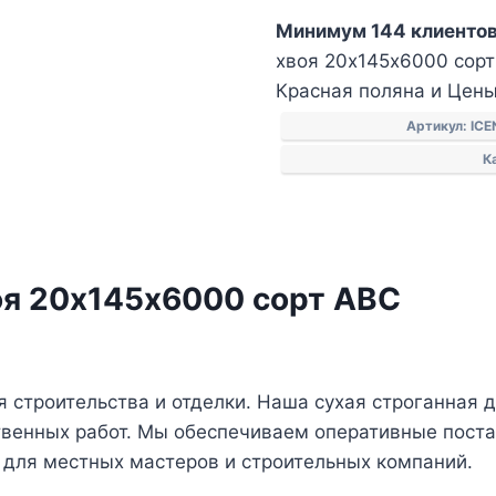
Сухая
Минимум 144 клиентов
строганная
хвоя 20х145х6000 сорт 
доска
Красная поляна и Цены
хвоя
20х145х6000
Артикул:
ICE
сорт
К
АВС
оя 20х145х6000 сорт АВС
строительства и отделки. Наша сухая строганная д
твенных работ. Мы обеспечиваем оперативные пост
 для местных мастеров и строительных компаний.