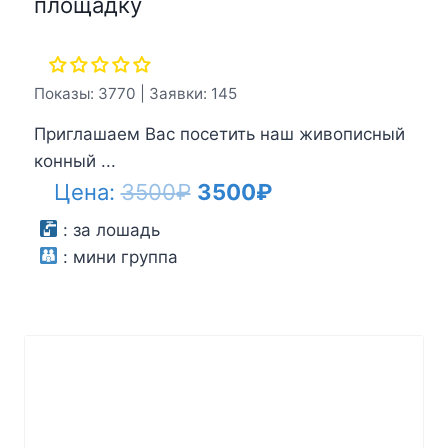
площадку
Показы: 3770 | Заявки: 145
Приглашаем Вас посетить наш живописный
конный ...
Первоначальная
Текущая
Цена:
3500
₽
3500
₽
цена
цена:
:
за лошадь
:
мини группа
составляла
3500₽.
3500₽.