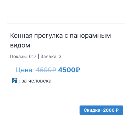
Конная прогулка с панорамным
видом
Показы: 617 | Заявки: 3
Первоначальная
Текущая
Цена:
4500
₽
4500
₽
цена
цена:
:
за человека
составляла
4500₽.
4500₽.
Скидка -2000 ₽