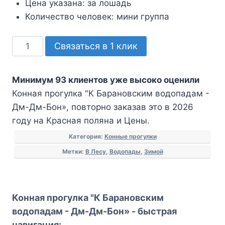
Цена указана:
за лошадь
Количество человек:
мини группа
Количество
Связаться в 1 клик
товара
Конная
Минимум 93 клиентов уже высоко оценили
прогулка
Конная прогулка "К Барановским водопадам -
"К
Дм-Дм-Бон», повторно заказав это в 2026
Барановским
году на Красная поляна и Цены.
водопадам
-
Категория:
Конные прогулки
Дм-
Метки:
В Лесу
,
Водопады
,
Зимой
Дм-
Бон»
Конная прогулка "К Барановским
водопадам - Дм-Дм-Бон» - быстрая
навигация: