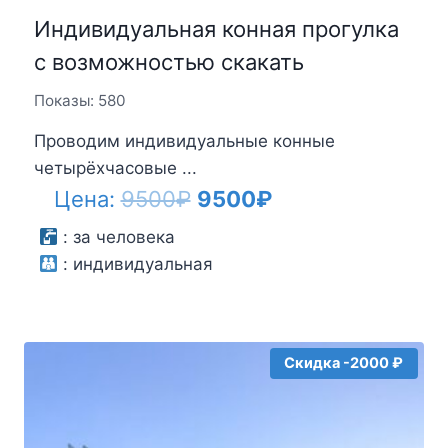
Индивидуальная конная прогулка
с возможностью скакать
Показы: 580
Проводим индивидуальные конные
четырёхчасовые ...
Первоначальная
Текущая
Цена:
9500
₽
9500
₽
цена
цена:
:
за человека
:
индивидуальная
составляла
9500₽.
9500₽.
Скидка -2000 ₽