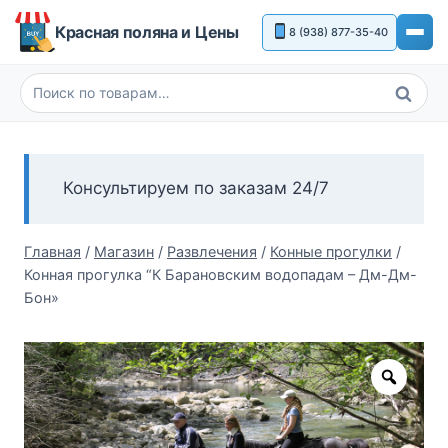
Перейти
Красная поляна и Цены
8 (938) 877-35-40
к
содержимому
Поиск
Искать:
Консультируем по заказам 24/7
Главная
/
Магазин
/
Развлечения
/
Конные прогулки
/
Конная прогулка “К Барановским водопадам – Дм-Дм-
Бон»
Zoom