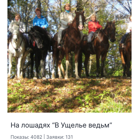
На лошадях “В Ущелье ведьм”
Показы: 4082 | Заявки: 131