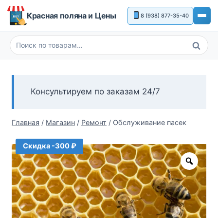
Перейти
Красная поляна и Цены
8 (938) 877-35-40
к
содержимому
Поиск
Искать:
Консультируем по заказам 24/7
Главная
/
Магазин
/
Ремонт
/
Обслуживание пасек
Скидка -300 ₽
Zoom