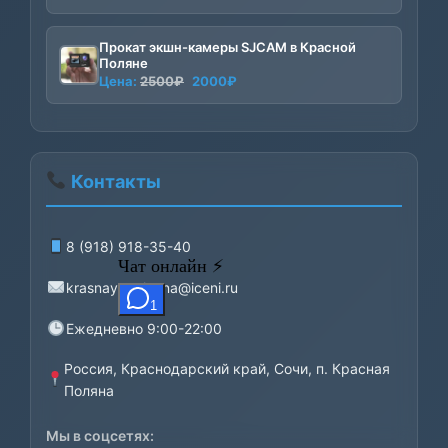
Прокат экшн-камеры SJCAM в Красной
Поляне
Первоначальная
Текущая
Цена:
2500
₽
2000
₽
цена
цена:
составляла
2000₽.
2500₽.
Контакты
8 (918) 918-35-40
krasnayapolyana@iceni.ru
Ежедневно 9:00-22:00
Россия, Краснодарский край, Сочи, п. Красная
Поляна
Мы в соцсетях: