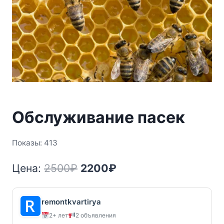
Обслуживание пасек
Показы: 413
Первоначальная
Текущая
Цена:
2500
₽
2200
₽
цена
цена:
составляла
2200₽.
remontkvartirya
2+ лет
2 объявления
2500₽.