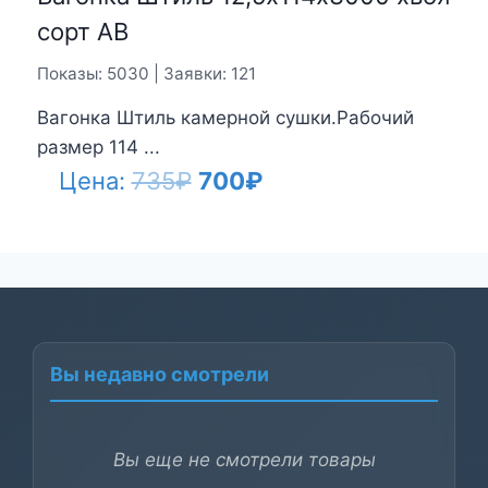
сорт АВ
Показы: 5030 | Заявки: 121
Вагонка Штиль камерной сушки.Рабочий
размер 114 ...
Первоначальная
Текущая
Цена:
735
₽
700
₽
цена
цена:
составляла
700₽.
735₽.
Вы недавно смотрели
Вы еще не смотрели товары