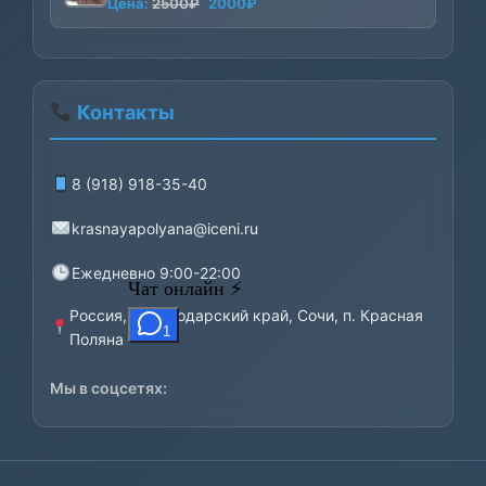
Первоначальная
Текущая
Цена:
2500
₽
2000
₽
цена
цена:
составляла
2000₽.
2500₽.
Контакты
8 (918) 918-35-40
krasnayapolyana@iceni.ru
Ежедневно 9:00-22:00
Россия, Краснодарский край, Сочи, п. Красная
Поляна
Мы в соцсетях: