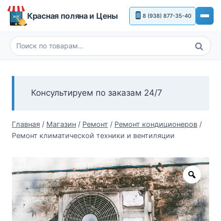
Перейти
Красная поляна и Цены
8 (938) 877-35-40
к
содержимому
Поиск
Искать:
Консультируем по заказам 24/7
Главная
/
Магазин
/
Ремонт
/
Ремонт кондиционеров
/
Ремонт климатической техники и вентиляции
Zoom