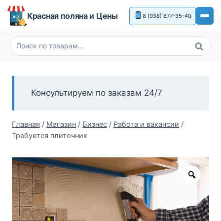
Перейти
Красная поляна и Цены
8 (938) 877-35-40
к
содержимому
Поиск
Искать:
Консультируем по заказам 24/7
Главная
/
Магазин
/
Бизнес
/
Работа и вакансии
/
Требуется плиточник
Zoom