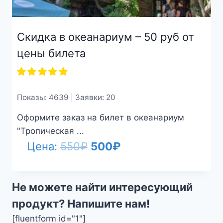
Скидка в океанариум – 50 руб от
цены билета
Показы: 4639 | Заявки: 20
Оформите заказ на билет в океанариум
"Тропическая ...
Первоначальная
Текущая
Цена:
550
₽
500
₽
цена
цена:
составляла
500₽.
Не можете найти интересующий
550₽.
продукт? Напишите нам!
[fluentform id="1"]