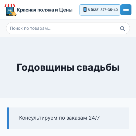
Перейти
Красная поляна и Цены
8 (938) 877-35-40
к
содержимому
Поиск
Искать:
Годовщины свадьбы
Консультируем по заказам 24/7