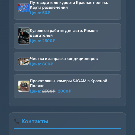
Путеводитель курорта Красная поляна.
Карта развлечений
Цена:
50
₽
Кузовные работы для авто. Ремонт
двигателей
Цена:
2500
₽
Чистка и заправка кондиционеров
Цена:
800
₽
Прокат экшн-камеры SJCAM в Красной
Поляне
Первоначальная
Текущая
Цена:
2500
₽
2000
₽
цена
цена:
составляла
2000₽.
2500₽.
Контакты