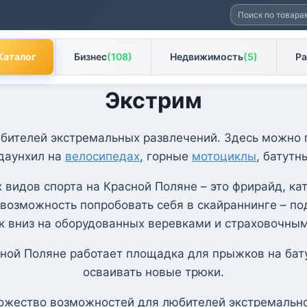
Искать:
Каталог
Бизнес
(108)
Недвижимость
(5)
Ра
Экстрим
юбителей экстремальных развлечений. Здесь можно п
даунхил на
велосипедах
, горные
мотоциклы
, батутн
видов спорта на Красной Поляне – это фрирайд, кат
ь возможность попробовать себя в скайраннинге – п
ск вниз на оборудованных веревками и страховочны
ной Поляне работает площадка для прыжков на бату
осваивать новые трюки.
ожество возможностей для любителей экстремальног