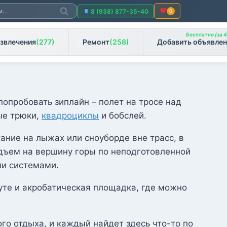
Поиск
8 (938) 877-35-40
0
Бесплатно (за 4
звлечения
(277)
Ремонт
(258)
Добавить объявлен
опробовать зиплайн – полет на тросе над
ые трюки,
квадроциклы
и бобслей.
ание на лыжах или сноуборде вне трасс, в
одъем на вершину горы по неподготовленной
ми системами.
те и акробатическая площадка, где можно
о отдыха, и каждый найдет здесь что-то по