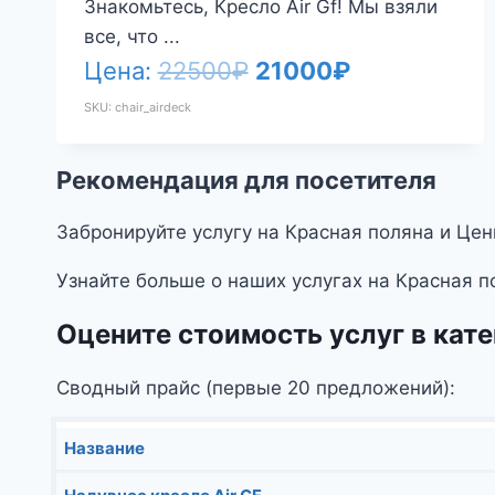
Знакомьтесь, Кресло Air Gf! Мы взяли
все, что ...
Первоначальная
Текущая
Цена:
22500
₽
21000
₽
цена
цена:
SKU: chair_airdeck
составляла
21000₽.
Рекомендация для посетителя
22500₽.
Забронируйте услугу на Красная поляна и Цен
Узнайте больше о наших услугах на Красная п
Оцените стоимость услуг в кат
Сводный прайс (первые 20 предложений):
Название