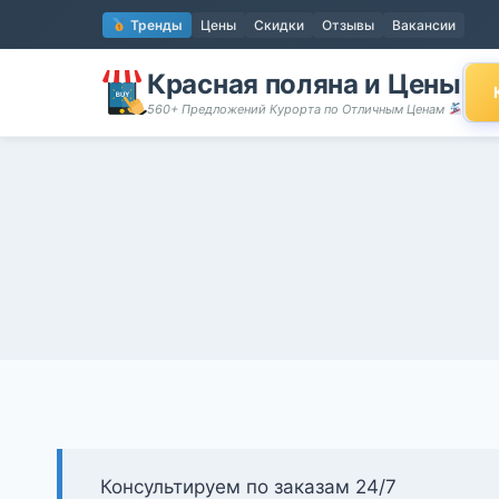
Перейти
Тренды
Цены
Скидки
Отзывы
Вакансии
к
содержимому
Красная поляна и Цены
560+ Предложений Курорта по Отличным Ценам
Консультируем по заказам 24/7