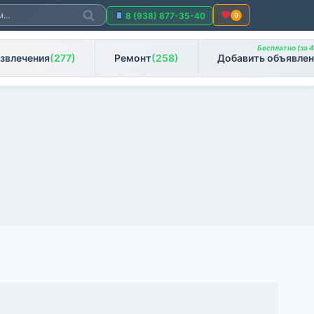
Поиск
8 (938) 877-35-40
0
Бесплатно (за 4
звлечения
(277)
Ремонт
(258)
Добавить объявлен