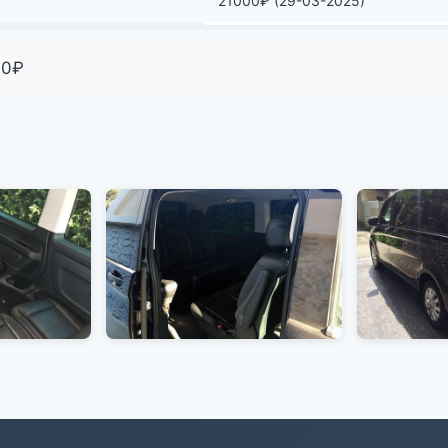
21000
₽
(29-03-2025)
00
₽