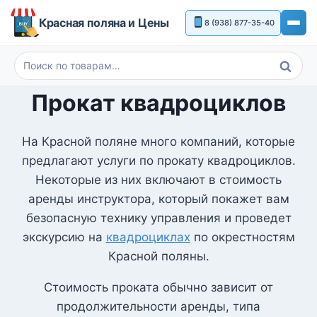
Перейти
Красная поляна и Цены
8 (938) 877-35-40
к
содержимому
Поиск
Искать:
Прокат квадроциклов
На Красной поляне много компаний, которые
предлагают услуги по прокату квадроциклов.
Некоторые из них включают в стоимость
аренды инструктора, который покажет вам
безопасную технику управления и проведет
экскурсию на
квадроциклах
по окрестностям
Красной поляны.
Стоимость проката обычно зависит от
продолжительности аренды, типа