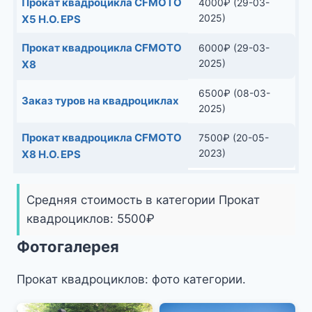
Прокат квадроцикла CFMOTO
4000
₽
(29-03-
2025)
X5 H.O. EPS
Прокат квадроцикла CFMOTO
6000
₽
(29-03-
2025)
X8
6500
₽
(08-03-
Заказ туров на квадроциклах
2025)
Прокат квадроцикла CFMOTO
7500
₽
(20-05-
2023)
X8 H.O. EPS
Средняя стоимость в категории Прокат
квадроциклов:
5500
₽
Фотогалерея
Прокат квадроциклов: фото категории.