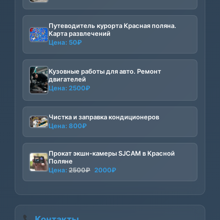
Путеводитель курорта Красная поляна.
Карта развлечений
Цена:
50
₽
Кузовные работы для авто. Ремонт
двигателей
Цена:
2500
₽
Чистка и заправка кондиционеров
Цена:
800
₽
Прокат экшн-камеры SJCAM в Красной
Поляне
Первоначальная
Текущая
Цена:
2500
₽
2000
₽
цена
цена:
составляла
2000₽.
2500₽.
Контакты