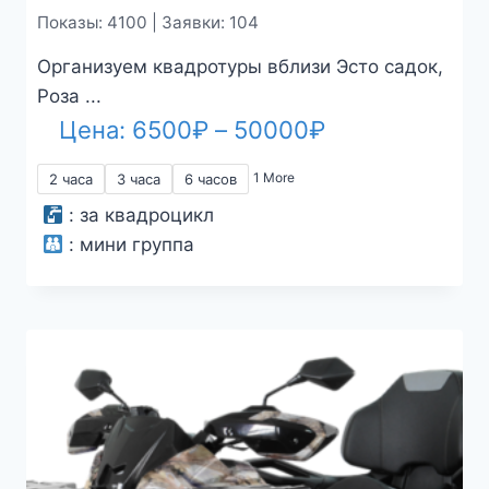
Показы: 4100 | Заявки: 104
Организуем квадротуры вблизи Эсто садок,
Роза ...
Диапазон
Цена:
6500
₽
–
50000
₽
цен:
1 More
2 часа
3 часа
6 часов
6500₽
:
за квадроцикл
–
:
мини группа
50000₽