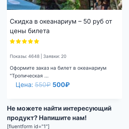
Скидка в океанариум – 50 руб от
цены билета
Показы: 4648 | Заявки: 20
Оформите заказ на билет в океанариум
"Тропическая ...
Первоначальная
Текущая
Цена:
550
₽
500
₽
цена
цена:
составляла
500₽.
Не можете найти интересующий
550₽.
продукт? Напишите нам!
[fluentform id="1"]