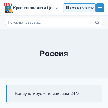
Перейти
Красная поляна и Цены
8 (938) 877-35-40
к
содержимому
Поиск
Искать:
Россия
Консультируем по заказам 24/7