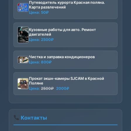
Путеводитель курорта Красная поляна.
Карта развлечений
Цена:
50
₽
Кузовные работы для авто. Ремонт
двигателей
Цена:
2500
₽
Чистка и заправка кондиционеров
Цена:
800
₽
Прокат экшн-камеры SJCAM в Красной
Поляне
Первоначальная
Текущая
Цена:
2500
₽
2000
₽
цена
цена:
составляла
2000₽.
2500₽.
Контакты