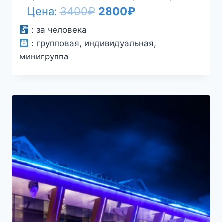
Первоначальная
Текущая
Цена:
3400
₽
2800
₽
цена
цена:
:
за человека
:
групповая, индивидуальная,
составляла
2800₽.
минигруппа
3400₽.