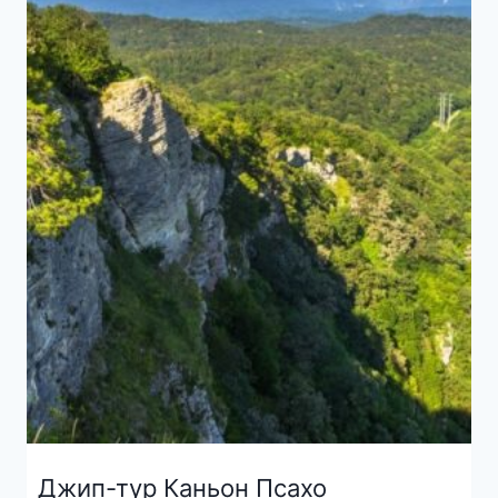
Джип-тур Каньон Псахо