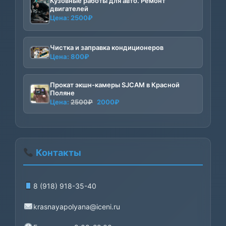
Кузовные работы для авто. Ремонт
двигателей
Цена:
2500
₽
Чистка и заправка кондиционеров
Цена:
800
₽
Прокат экшн-камеры SJCAM в Красной
Поляне
Первоначальная
Текущая
Цена:
2500
₽
2000
₽
цена
цена:
составляла
2000₽.
2500₽.
Контакты
8 (918) 918-35-40
krasnayapolyana@iceni.ru