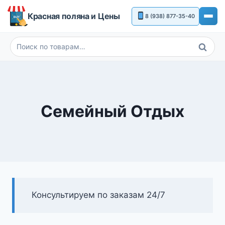
Перейти
Красная поляна и Цены
8 (938) 877-35-40
к
содержимому
Поиск
Искать:
Семейный Отдых
Консультируем по заказам 24/7