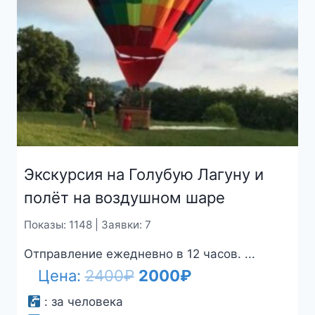
Экскурсия на Голубую Лагуну и
полёт на воздушном шаре
Показы: 1148 | Заявки: 7
Отправление ежедневно в 12 часов. ...
Первоначальная
Текущая
Цена:
2400
₽
2000
₽
цена
цена:
:
за человека