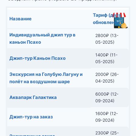
Тариф (дата
Название
обновления)
Индивидуальный джип тур в
2800
₽
(13-
каньон Псахо
05-2025)
1400
₽
(11-
Джип-тур Каньон Псахо
05-2025)
Экскурсия на Голубую Лагуну и
2000
₽
(26-
04-2025)
полёт на воздушном шаре
6000
₽
(12-
Аквапарк Галактика
09-2024)
1600
₽
(12-
Джип-тур на заказ
09-2024)
2300
₽
(25-