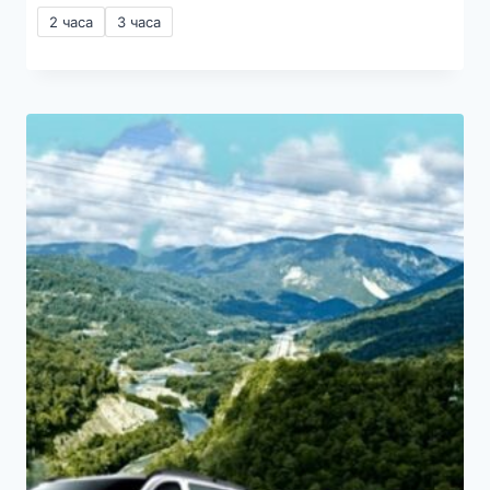
цен:
2 часа
3 часа
2000₽
–
2500₽