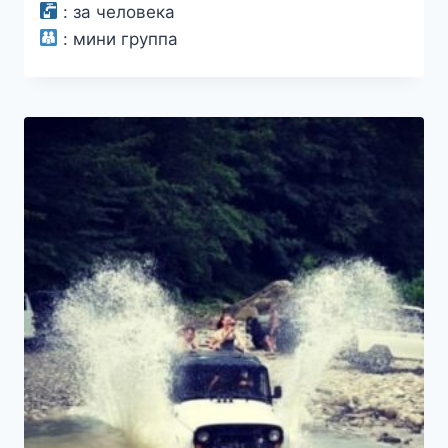
2000₽
:
за человека
–
:
мини группа
2200₽