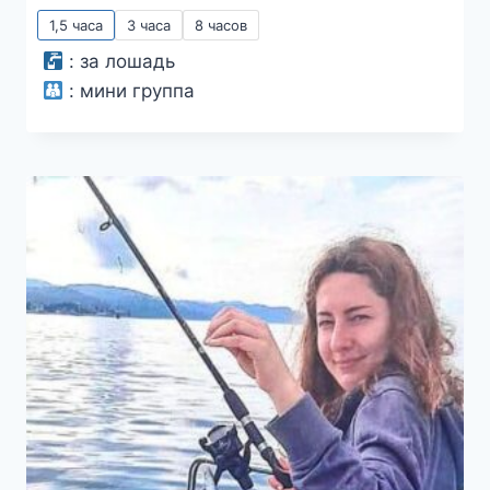
1,5 часа
3 часа
8 часов
:
за лошадь
:
мини группа