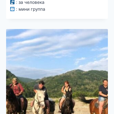
2000₽
:
за человека
–
:
мини группа
2300₽