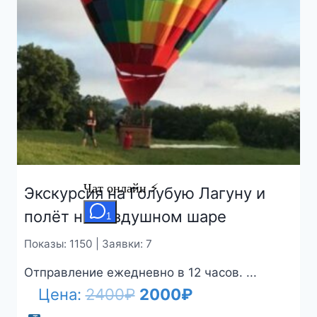
Экскурсия на Голубую Лагуну и
полёт на воздушном шаре
Показы: 1150 | Заявки: 7
Отправление ежедневно в 12 часов. ...
Первоначальная
Текущая
Цена:
2400
₽
2000
₽