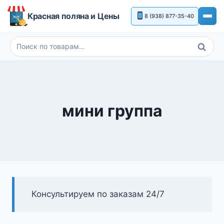
Перейти
Красная поляна и Цены
8 (938) 877-35-40
к
содержимому
Поиск
Искать:
мини группа
Консультируем по заказам 24/7