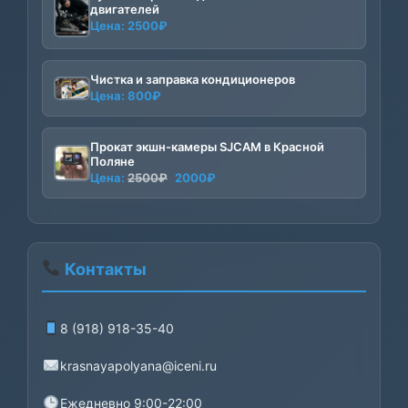
двигателей
Цена:
2500
₽
Чистка и заправка кондиционеров
Цена:
800
₽
Прокат экшн-камеры SJCAM в Красной
Поляне
Первоначальная
Текущая
Цена:
2500
₽
2000
₽
цена
цена:
составляла
2000₽.
2500₽.
Контакты
8 (918) 918-35-40
krasnayapolyana@iceni.ru
Ежедневно 9:00-22:00