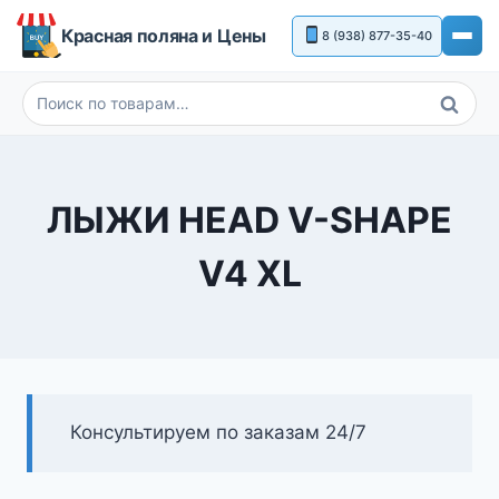
Перейти
Красная поляна и Цены
8 (938) 877-35-40
к
содержимому
Поиск
Искать:
ЛЫЖИ HEAD V-SHAPE
V4 XL
Консультируем по заказам 24/7