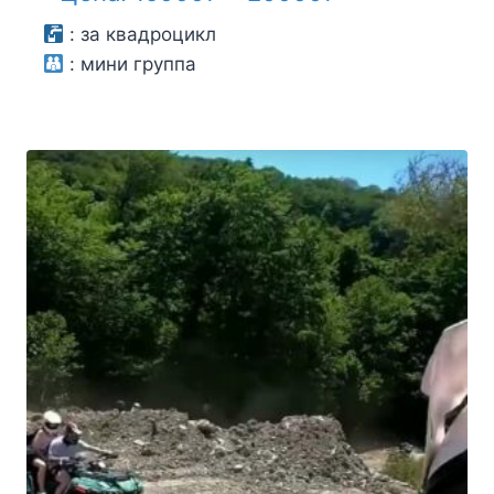
цен:
:
за квадроцикл
:
мини группа
15000₽
–
20000₽