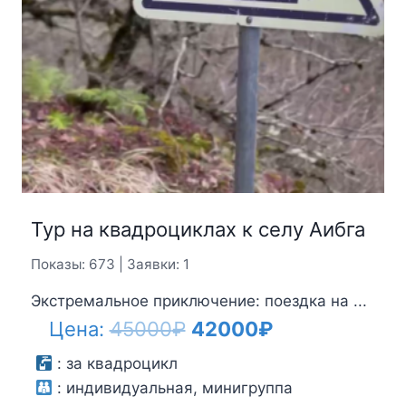
Тур на квадроциклах к селу Аибга
Показы: 673 | Заявки: 1
Экстремальное приключение: поездка на ...
Первоначальная
Текущая
Цена:
45000
₽
42000
₽
цена
цена:
:
за квадроцикл
:
индивидуальная, минигруппа
составляла
42000₽.