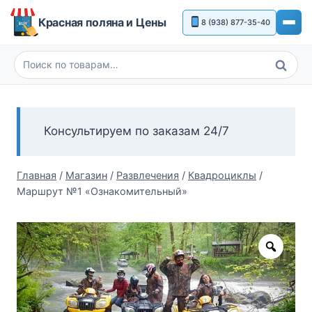
Перейти
Красная поляна и Цены
8 (938) 877-35-40
к
содержимому
Поиск
Искать:
Консультируем по заказам 24/7
Главная
/
Магазин
/
Развлечения
/
Квадроциклы
/
Маршрут №1 «Ознакомительный»
Zoom