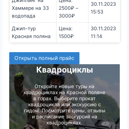
Джиппинг на
Цена:
30.11.2023
Хаммере на 33
2500
₽
–
15:53
Диапазон
водопада
3000
₽
цен:
Джип-тур
Цена:
30.11.2023
2500₽
Красная поляна
1500
₽
11:14
–
3000₽
Открыть полный прайс
Квадроциклы
Откройте новые туры на
квадроциклах на Красной поляне
в горах. Выберите прокат
квадроцикла или экскурсию с
гидом. Посмотрите цены, отзывы
и расписание экскурсий на
квадроциклах.