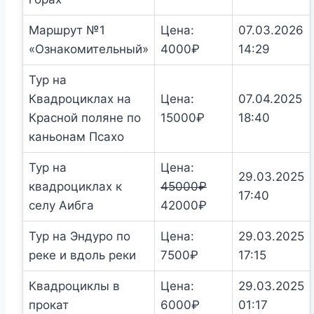
Маршрут №1
Цена:
07.03.2026
«Ознакомительный»
4000
₽
14:29
Тур на
Квадроциклах на
Цена:
07.04.2025
Красной поляне по
15000
₽
18:40
каньонам Псахо
Тур на
Цена:
29.03.2025
квадроциклах к
45000
₽
17:40
Первоначальная
Текущая
селу Аибга
42000
₽
цена
цена:
Тур на Эндуро по
Цена:
29.03.2025
составляла
42000₽.
реке и вдоль реки
7500
₽
17:15
45000₽.
Квадроциклы в
Цена:
29.03.2025
прокат
6000
₽
01:17