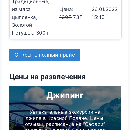
Традиционные,
из мяса
Цена:
26.01.2022
Первоначальная
Текущая
цыпленка,
130
₽
73
₽
15:40
цена
цена:
Золотой
составляла
73₽.
Петушок, 300 г
130₽.
Открыть полный прайс
Цены на развлечения
Джипинг
Увлекательные экскурсии на
джипе в Красной Поляне. Цены,
отзывы, расписание на “Сафари”