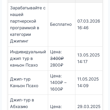
Зарабатывайте с
нашей
партнерской
07.03.2026
Бесплатно
программой в
16:46
категории
Джипинг
Индивидуальный
Цена:
13.05.2025
джип тур в
3400
₽
14:17
Первоначальная
Текущая
каньон Псахо
2800
₽
цена
цена:
Цена:
составляла
2800₽.
Джип-тур
11.05.2025
1400
₽
–
3400₽.
Каньон Псахо
14:09
Диапазон
1600
₽
цен:
Джип-тур в
1400₽
Абхазию
Цена:
29.03.2025
–