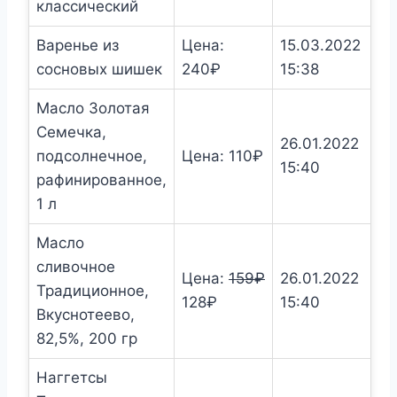
классический
Варенье из
Цена:
15.03.2022
сосновых шишек
240
₽
15:38
Масло Золотая
Семечка,
26.01.2022
подсолнечное,
Цена:
110
₽
15:40
рафинированное,
1 л
Масло
сливочное
Цена:
159
₽
26.01.2022
Традиционное,
Первоначальная
Текущая
128
₽
15:40
Вкуснотеево,
цена
цена:
82,5%, 200 гр
составляла
128₽.
159₽.
Наггетсы