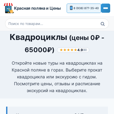
Перейти
Красная поляна и Цены
8 (938) 877-35-40
к
содержимому
Поиск
Искать:
Квадроциклы
(цены
0
₽
-
65000
₽
)
★★★★★
4.9
(8)
Откройте новые туры на квадроциклах на
Красной поляне в горах. Выберите прокат
квадроцикла или экскурсию с гидом.
Посмотрите цены, отзывы и расписание
экскурсий на квадроциклах.