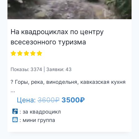
На квадроциклах по центру
всесезонного туризма
Показы: 3374 | Заявки: 43
? Горы, река, винодельня, кавказская кухня
...
Первоначальная
Текущая
Цена:
3600
₽
3500
₽
цена
цена:
:
за квадроцикл
:
мини группа
составляла
3500₽.
3600₽.