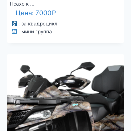
Псахо к ...
Цена:
7000
₽
:
за квадроцикл
:
мини группа