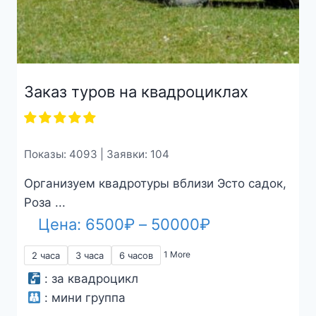
Заказ туров на квадроциклах
Показы: 4093 | Заявки: 104
Организуем квадротуры вблизи Эсто садок,
Роза ...
Диапазон
Цена:
6500
₽
–
50000
₽
цен:
1 More
2 часа
3 часа
6 часов
6500₽
:
за квадроцикл
–
:
мини группа