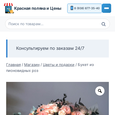
Перейти
Красная поляна и Цены
8 (938) 877-35-40
к
содержимому
Поиск
Искать:
Консультируем по заказам 24/7
Главная
/
Магазин
/
Цветы и подарки
/
Букет из
пионовидных роз
Zoom