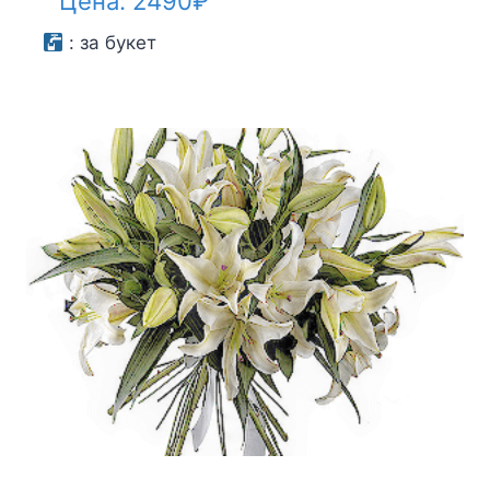
Цена:
2490
₽
:
за букет