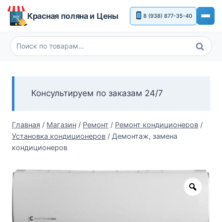
Перейти
Красная поляна и Цены
8 (938) 877-35-40
к
содержимому
Поиск
Искать:
Консультируем по заказам 24/7
Главная
/
Магазин
/
Ремонт
/
Ремонт кондиционеров
/
Установка кондиционеров
/
Демонтаж, замена
кондиционеров
Zoom