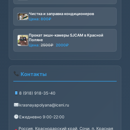
Чистка и заправка кондиционеров
Цена:
800
₽
Прокат экшн-камеры SJCAM в Красной
Поляне
Первоначальная
Текущая
Цена:
2500
₽
2000
₽
цена
цена:
составляла
2000₽.
2500₽.
Контакты
8 (918) 918-35-40
krasnayapolyana@iceni.ru
Ежедневно 9:00-22:00
Россия, Краснодарский край, Сочи, п. Красная