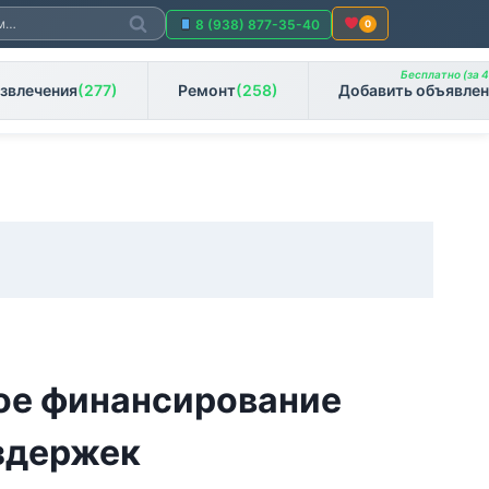
Поиск
8 (938) 877-35-40
0
Бесплатно (за 4
звлечения
(277)
Ремонт
(258)
Добавить объявлен
е финансирование
здержек