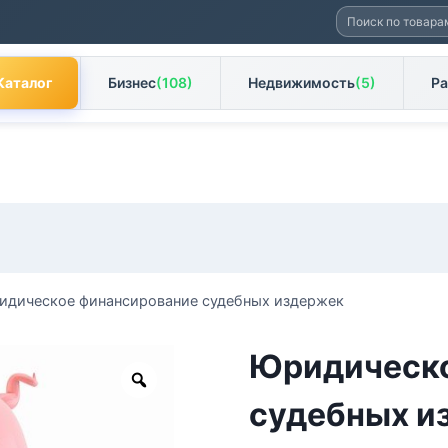
Искать:
Каталог
Бизнес
(108)
Недвижимость
(5)
Ра
идическое финансирование судебных издержек
Юридическо
Zoom
судебных и