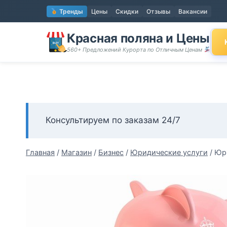
Перейти
Тренды
Цены
Скидки
Отзывы
Вакансии
к
содержимому
Красная поляна и Цены
560+ Предложений Курорта по Отличным Ценам
Консультируем по заказам 24/7
Главная
/
Магазин
/
Бизнес
/
Юридические услуги
/
Юр