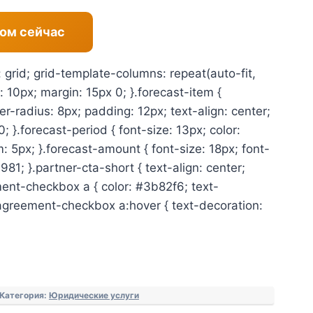
ом сейчас
: grid; grid-template-columns: repeat(auto-fit,
 10px; margin: 15px 0; }.forecast-item {
r-radius: 8px; padding: 12px; text-align: center;
; }.forecast-period { font-size: 13px; color:
5px; }.forecast-amount { font-size: 18px; font-
981; }.partner-cta-short { text-align: center;
ent-checkbox a { color: #3b82f6; text-
.agreement-checkbox a:hover { text-decoration:
Категория:
Юридические услуги