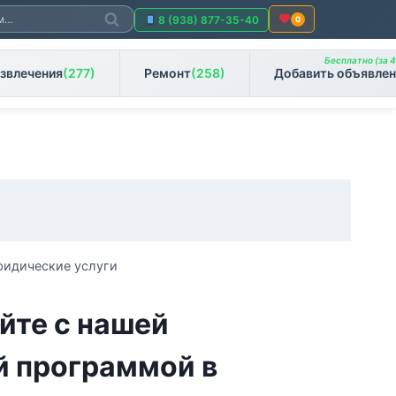
Поиск
8 (938) 877-35-40
0
Бесплатно (за 4
звлечения
(277)
Ремонт
(258)
Добавить объявлен
ридические услуги
йте с нашей
й программой в