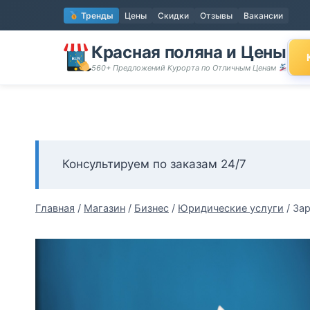
Перейти
Тренды
Цены
Скидки
Отзывы
Вакансии
к
содержимому
Красная поляна и Цены
560+ Предложений Курорта по Отличным Ценам
Консультируем по заказам 24/7
Главная
/
Магазин
/
Бизнес
/
Юридические услуги
/
Зар