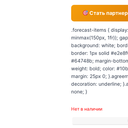
Стать партнер
.forecast-items { display
minmax(150px, 1fr)); gap:
background: white; borde
border: 1px solid #e2e8f0
#64748b; margin-bottom: 
weight: bold; color: #10b
margin: 25px 0; }.agreem
decoration: underline; }
none; }
Нет в наличии