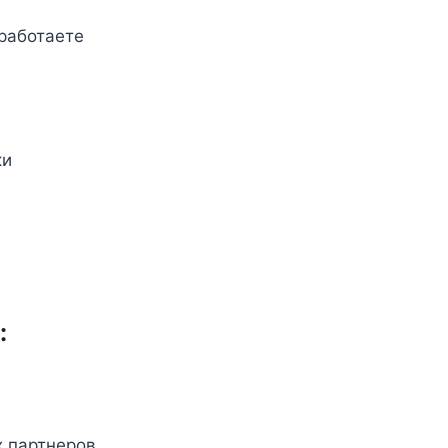
работаете
ки
:
 партнеров