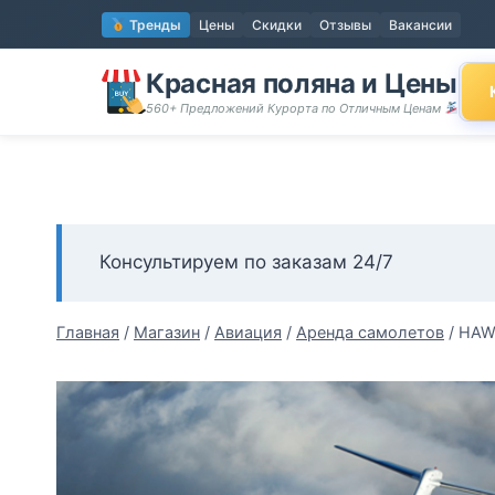
Перейти
Тренды
Цены
Скидки
Отзывы
Вакансии
к
содержимому
Красная поляна и Цены
560+ Предложений Курорта по Отличным Ценам
Консультируем по заказам 24/7
Главная
/
Магазин
/
Авиация
/
Аренда самолетов
/
HAW