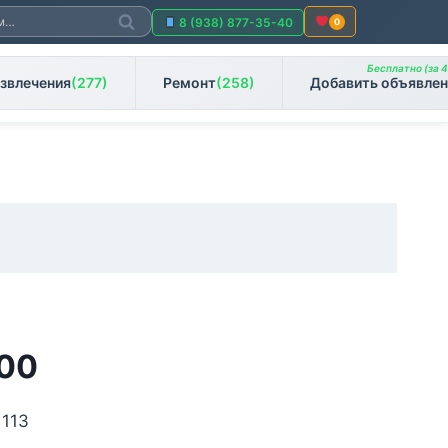
Поиск
8 (938) 877-35-40
0
Бесплатно (за 4
звлечения
(277)
Ремонт
(258)
Добавить объявлен
00
 113