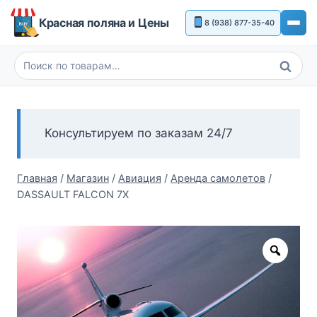
Перейти
Красная поляна и Цены
8 (938) 877-35-40
к
содержимому
Поиск
Искать:
Консультируем по заказам 24/7
Главная
/
Магазин
/
Авиация
/
Аренда самолетов
/
DASSAULT FALCON 7X
Zoom