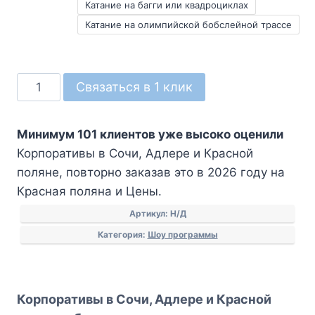
Катание на багги или квадроциклах
Катание на олимпийской бобслейной трассе
Количество
Связаться в 1 клик
товара
Корпоративы
Минимум 101 клиентов уже высоко оценили
в
Корпоративы в Сочи, Адлере и Красной
Сочи,
поляне, повторно заказав это в 2026 году на
Адлере
Красная поляна и Цены.
и
Красной
Артикул:
Н/Д
поляне
Категория:
Шоу программы
Корпоративы в Сочи, Адлере и Красной