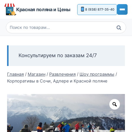
Перейти
Красная поляна и Цены
8 (938) 877-35-40
к
содержимому
Поиск
Искать:
Консультируем по заказам 24/7
Главная
/
Магазин
/
Развлечения
/
Шоу программы
/
Корпоративы в Сочи, Адлере и Красной поляне
Zoom