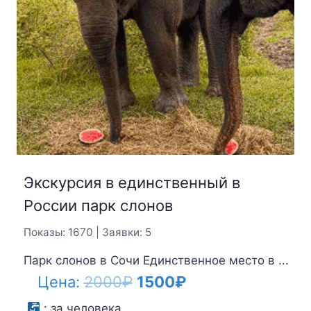
Экскурсия в единственный в
России парк слонов
Показы: 1670 | Заявки: 5
Парк слонов в Сочи Единственное место в ...
Первоначальная
Текущая
Цена:
2000
₽
1500
₽
цена
цена:
:
за человека