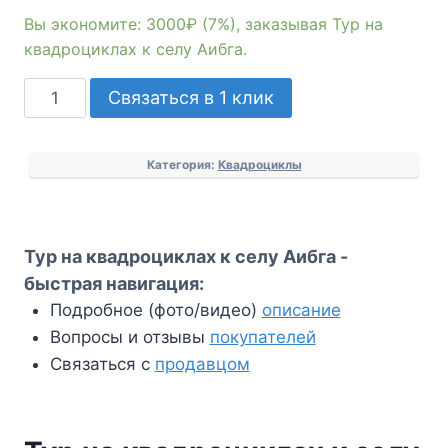
Вы экономите: 3000₽ (7%), заказывая Тур на
квадроциклах к селу Аибга.
Количество
Связаться в 1 клик
товара
Тур
Категория:
Квадроциклы
на
квадроциклах
к
селу
Тур на квадроциклах к селу Аибга -
Аибга
быстрая навигация:
Подробное (фото/видео)
описание
Вопросы и отзывы
покупателей
Связаться с
продавцом