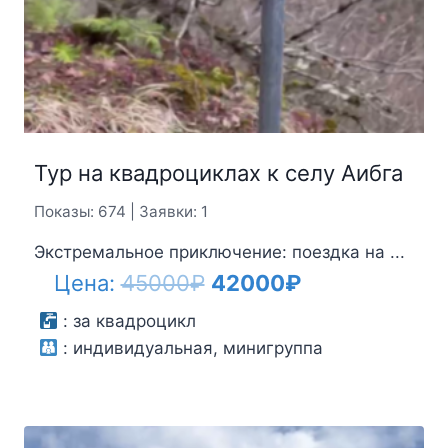
Тур на квадроциклах к селу Аибга
Показы: 674 | Заявки: 1
Экстремальное приключение: поездка на ...
Первоначальная
Текущая
Цена:
45000
₽
42000
₽
цена
цена:
:
за квадроцикл
:
индивидуальная, минигруппа
составляла
42000₽.
45000₽.