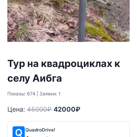
Тур на квадроциклах к
селу Аибга
Показы: 674 | Заявки: 1
Первоначальная
Текущая
Цена:
45000
₽
42000
₽
цена
цена:
составляла
42000₽.
QuadroDrive!