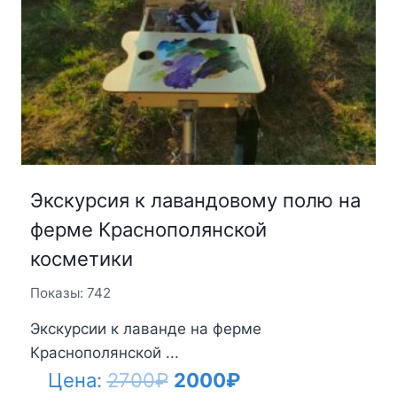
Экскурсия к лавандовому полю на
ферме Краснополянской
косметики
Показы: 742
Экскурсии к лаванде на ферме
Краснополянской ...
Первоначальная
Текущая
Цена:
2700
₽
2000
₽