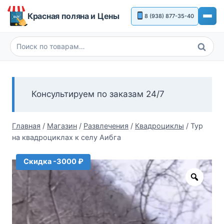
Перейти
Красная поляна и Цены
8 (938) 877-35-40
к
содержимому
Поиск
Искать:
Консультируем по заказам 24/7
Главная
/
Магазин
/
Развлечения
/
Квадроциклы
/
Тур
на квадроциклах к селу Аибга
Скидка -3000 ₽
Zoom