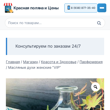
Перейти
Красная поляна и Цены
8 (938) 877-35-40
к
содержимому
Поиск
Искать:
Консультируем по заказам 24/7
Главная
/
Магазин
/
Красота и Здоровье
/
Парфюмерия
/
Масляные духи женские “VIP”
Zoom