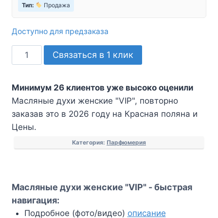
Тип:
Продажа
Доступно для предзаказа
Количество
Связаться в 1 клик
товара
Масляные
Минимум 26 клиентов уже высоко оценили
духи
Масляные духи женские "VIP", повторно
женские
заказав это в 2026 году на Красная поляна и
"VIP"
Цены.
Категория:
Парфюмерия
Масляные духи женские "VIP" - быстрая
навигация:
Подробное (фото/видео)
описание