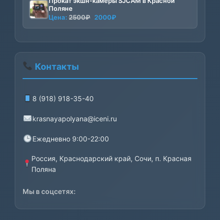
Прокат экшн-камеры SJCAM в Красной
Поляне
Первоначальная
Текущая
Цена:
2500
₽
2000
₽
цена
цена:
составляла
2000₽.
2500₽.
Контакты
8 (918) 918-35-40
krasnayapolyana@iceni.ru
Ежедневно 9:00-22:00
Россия, Краснодарский край, Сочи, п. Красная
Поляна
Мы в соцсетях: