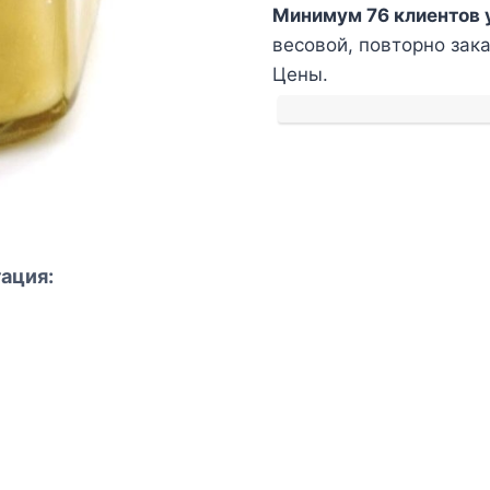
Минимум 76 клиентов 
с
весовой, повторно зака
прополисом
Цены.
весовой
ация: