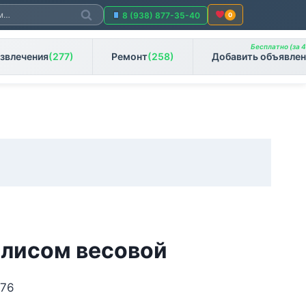
Поиск
8 (938) 877-35-40
0
Бесплатно (за 4
звлечения
(277)
Ремонт
(258)
Добавить объявлен
олисом весовой
 76