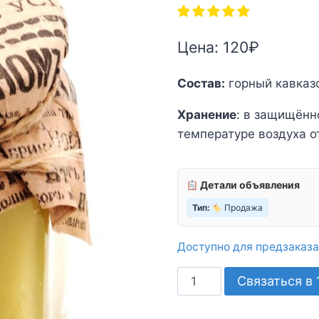
Цена:
120
₽
Состав:
горный кавказс
Хранение
: в защищённ
температуре воздуха от
Детали объявления
Тип:
Продажа
Доступно для предзаказа
Количество
Связаться в 
товара
Мед