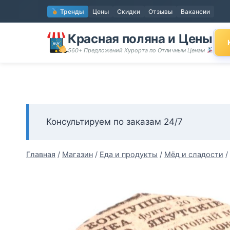
Перейти
Тренды
Цены
Скидки
Отзывы
Вакансии
к
содержимому
Красная поляна и Цены
560+ Предложений Курорта по Отличным Ценам
Консультируем по заказам 24/7
Главная
/
Магазин
/
Еда и продукты
/
Мёд и сладости
/